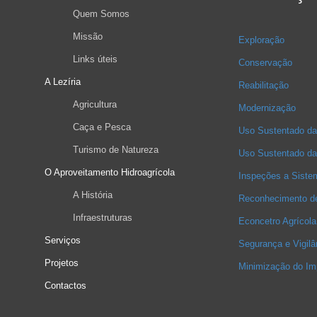
Quem Somos
Missão
Exploração
Links úteis
Conservação
A Lezíria
Reabilitação
Agricultura
Modernização
Caça e Pesca
Uso Sustentado da
Turismo de Natureza
Uso Sustentado da 
O Aproveitamento Hidroagrícola
Inspeções a Siste
A História
Reconhecimento d
Infraestruturas
Econcetro Agrícola
Serviços
Segurança e Vigilâ
Projetos
Minimização do Imp
Contactos