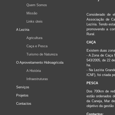
Quem Somos
Missão
Considerado de el
Associação de Ca
Links úteis
Lezíria. Tendo est
promovendo a con
A Lezíria
Rural.
Agricultura
CAÇA
Caça e Pesca
Existem duas zonas
Turismo de Natureza
- A Zona de Caça M
543/2005, de 22 de
O Aproveitamento Hidroagrícola
ha.
- Na Lezíria Grand
A História
ICNF), foi criada 
Infraestruturas
PESCA
Serviços
Dos 700km de rede
Projetos
estão ordenados d
da Caneja, Mar de
Contactos
objetivo da gestão 
Contactos: