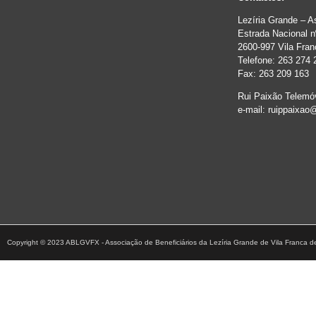
Lezíria Grande – 
Estrada Nacional n
2600-997 Vila Fran
Telefone: 263 274 
Fax: 263 209 163
Rui Paixão Telemó
e-mail: ruippaixao
Copyright © 2023 ABLGVFX - Associação de Beneficiários da Lezíria Grande de Vila Franca de